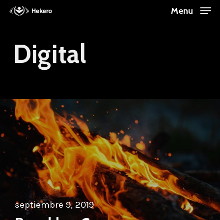
Skip
Menu
to
Close
main
Digital
Menu
content
septiembre 9, 2019